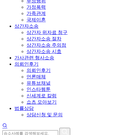
부정행위
가정폭력
가족관계
국제이혼
상간자소송
상간자 위자료 청구
상간자소송 절차
상간자소송 주의점
상간자소송 시효
가사관련 형사소송
의뢰인후기
의뢰인후기
언론매체
유튜브채널
인스타웹툰
신세계로 칼럼
쇼츠 모아보기
법률상담
상담신청 및 문의