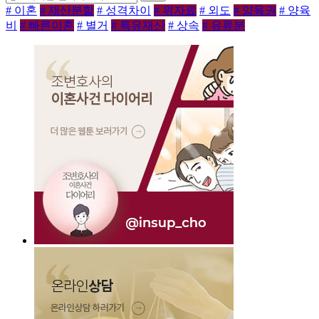
# 이혼
# 재산분할
# 성격차이
# 위자료
# 외도
# 양육권
# 양육
비
# 빠른이혼
# 별거
# 특유재산
# 상속
# 유류분