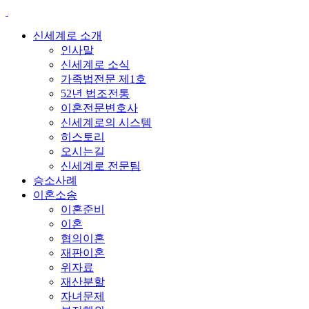
신세계로 소개
인사말
신세계로 소식
가족법전문 제1호
52년 법조전통
이혼전문변호사
신세계로의 시스템
히스토리
오시는길
신세계로 전문팀
승소사례
이혼소송
이혼준비
이혼
협의이혼
재판이혼
위자료
재산분할
자녀문제