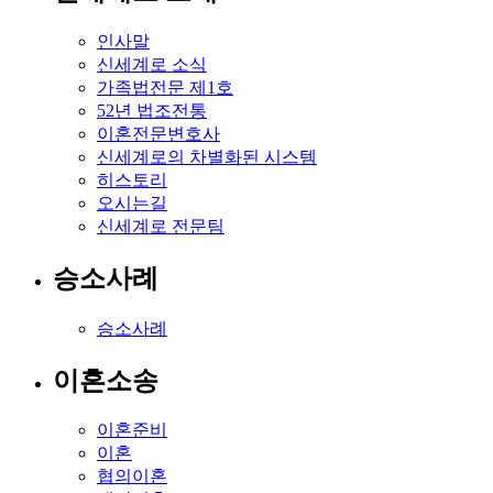
인사말
신세계로 소식
가족법전문 제1호
52년 법조전통
이혼전문변호사
신세계로의 차별화된 시스템
히스토리
오시는길
신세계로 전문팀
승소사례
승소사례
이혼소송
이혼준비
이혼
협의이혼