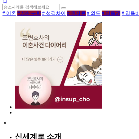
# 이혼
# 재산분할
# 성격차이
# 위자료
# 외도
# 양육권
# 양육
신세계로 소개