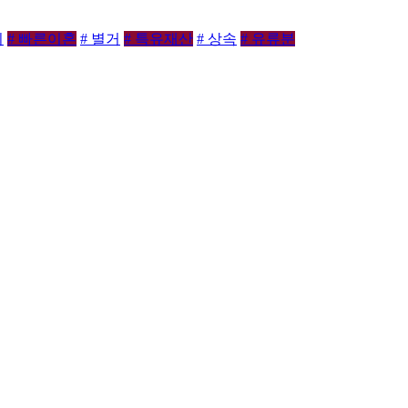
비
# 빠른이혼
# 별거
# 특유재산
# 상속
# 유류분