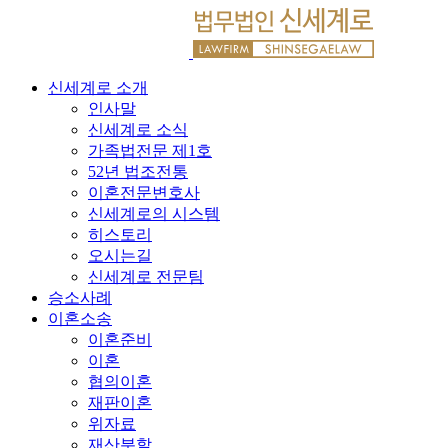
신세계로 소개
인사말
신세계로 소식
가족법전문 제1호
52년 법조전통
이혼전문변호사
신세계로의 시스템
히스토리
오시는길
신세계로 전문팀
승소사례
이혼소송
이혼준비
이혼
협의이혼
재판이혼
위자료
재산분할