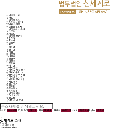
신세계로 소개
인사말
신세계로 소식
가족법전문 제1호
52년 법조전통
이혼전문변호사
신세계로의 시스템
히스토리
오시는길
신세계로 전문팀
승소사례
이혼소송
이혼준비
이혼
협의이혼
재판이혼
위자료
재산분할
자녀문제
부정행위
가정폭력
가족관계
국제이혼
상간자소송
상간자 위자료 청구
상간자소송 절차
상간자소송 주의점
상간자소송 시효
가사관련 형사소송
의뢰인후기
의뢰인후기
언론매체
유튜브채널
인스타웹툰
신세계로 칼럼
쇼츠 모아보기
법률상담
상담신청 및 문의
# 이혼
# 재산분할
# 성격차이
# 위자료
# 외도
# 양육권
# 양육비
# 빠른이혼
# 별거
# 특유재산
# 상속
# 유류분
신세계로 소개
인사말
신세계로 소식
가족법전문 제1호