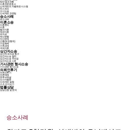
52년 법조전통
이혼전문변호사
신세계로의 차별화된 시스템
히스토리
오시는길
신세계로 전문팀
승소사례
승소사례
이혼소송
이혼준비
이혼
협의이혼
재판이혼
위자료
재산분할
자녀문제
간통(부정행위)
가정폭력
가족관계
국제이혼
상간자소송
상간자 위자료 청구
상간자소송 절차
상간자소송 주의점
상간자소송 시효
가사관련 형사소송
가사관련 형사소송
의뢰인후기
의뢰인후기
언론매체
유튜브채널
인스타웹툰
신세계로 칼럼
쇼츠 모아보기
법률상담
상담신청 및 문의
승소사례