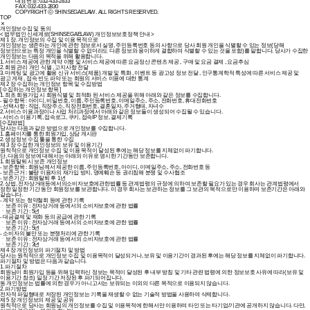
대표번호: 032-433-2833
FAX: 032-433-2830
COPYRIGHT ⓒ SHINSEGAELAW. ALL RIGHTS RESERVED.
TOP
개인정보수집 및 동의
< 법무법인 신세계로(SHINSEGAELAW) 개인정보보호정책 안내 >
제 1 장. 개인정보의 수집 및 이용 목적으로
개인정보는 생존하는 개인에 관한 정보로서 실명, 주민등록번호 등의 사항으로 당사 회원 개인을 식별할 수 있는 정보(당해
정보만으로는 특정 개인을 식별할 수 없더라도 다른 정보와 용이하게 결합하여 식별할 수 있는 것을 포함)를 말합니다. 당사가 수집한
개인정보는 다음의 목적을 위해 활용합니다.
1. 서비스 제공에 관한 계약 이행 및 서비스 제공에 따른 요금정산 콘텐츠 제공 , 구매 및 요금 결제 , 요금추심
2. 회원 관리 개인 식별 , 고지사항 전달
3. 마케팅 및 광고에 활용 신규 서비스(제품) 개발 및 특화 , 이벤트 등 광고성 정보 전달 , 인구통계학적 특성에 따른 서비스 제공 및
광고 게재 , 접속 빈도 파악 또는 회원의 서비스 이용에 대한 통계
제 2 장 수집하는 개인정보 항목 및 수집방법
[ 수집하는 개인정보 항목 ]
1. 최초 회원가입 시 회원식별 및 최적화 된 서비스 제공을 위해 아래와 같은 정보를 수집합니다.
- 필수항목 : 아이디, 비밀번호, 이름, 주민등록번호, 이메일주소, 주소, 전화번호, 휴대전화번호
- 선택사항 : 직업, 직장주소, 직장전화번호, 결혼일자, 주거형태, 자녀수
2. 서비스 이용과정이나 사업 처리과정에서 아래와 같은 정보들이 생성되어 수집될 수 있습니다.
- 서비스 이용기록, 접속로그, 쿠키, 접속IP 정보, 결제기록
[수집방법]
당사는 다음과 같은 방법으로 개인정보를 수집합니다.
1. 홈페이지를 통한 회원가입, 상담 게시판
2. 생성정보 수집 툴을 통한 수집
제 3 장 수집한 개인정보의 보유 및 이용기간
원칙적으로 개인정보 수집 및 이용 목적이 달성된 후에는 해당 정보를 지체없이 파기합니다.
단, 다음의 정보에 대해서는 아래의 이유로 명시한 기간동안 보존합니다.
1. 회원탈퇴 시 보존 개인정보
- 보존항목 : 회원님께서 제공한 이름, 주민등록번호, 아이디, 이메일주소, 주소, 전화번호 등
- 보존근거 : 불량 이용자의 재가입 방지, 명예훼손 등 권리침해 분쟁 및 수사협조
- 보존기간 : 회원탈퇴 후 1년
2. 상법, 전자상거래등에서의소비자보호에관한법률 등 관계법령의 규정에 의하여 보존할 필요가 있는 경우 회사는 관계법령에서
정한 일정한 기간 동안 회원정보를 보관합니다. 이 경우 회사는 보관하는 정보를 그 보관의 목적으로만 이용하며 보존기간은 아래와
같습니다.
- 계약 또는 청약철회 등에 관한 기록
ㆍ보존 이유 : 전자상거래 등에서의 소비자보호에 관한 법률
ㆍ보존 기간 : 5년
- 대금결제 및 재화 등의 공급에 관한 기록
ㆍ보존 이유 : 전자상거래 등에서의 소비자보호에 관한 법률
ㆍ보존 기간 : 5년
- 소비자의 불만 또는 분쟁처리에 관한 기록
ㆍ보존 이유 : 전자상거래 등에서의 소비자보호에 관한 법률
ㆍ보존 기간 : 3년
제 4 장 개인정보의 파기절차 및 방법
당사는 원칙적으로 개인정보 수집 및 이용목적이 달성되거나, 보유 및 이용기간이 경과된 후에는 해당 정보를 지체없이 파기합니다.
파기절차 및 방법은 다음과 같습니다.
1. 파기절차
회원님이 회원가입 등을 위해 입력하신 정보는 목적이 달성된 후 내부 방침 및 기타 관련 법령에 의한 정보보호 사유에 따라(보유 및
이용기간 참조) 일정 기간 저장된 후 파기되어집니다.
동 개인정보는 법률에 의한 경우가 아니고서는 보유되는 이외의 다른 목적으로 이용되지 않습니다.
2. 파기방법
전자적 파일형태로 저장된 개인정보는 기록을 재생할 수 없는 기술적 방법을 사용하여 삭제합니다.
제 5 장 개인정보의 제공 및 공유
원칙적으로 당사는 회원님의 개인정보를 수집 및 이용목적에 한해서만 이용하며 타인 또는 타기업/기관에 공개하지 않습니다. 다만,