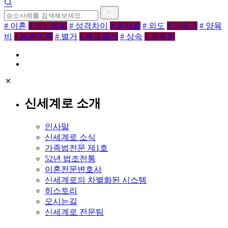
# 이혼
# 재산분할
# 성격차이
# 위자료
# 외도
# 양육권
# 양육
비
# 빠른이혼
# 별거
# 특유재산
# 상속
# 유류분
신세계로 소개
인사말
신세계로 소식
가족법전문 제1호
52년 법조전통
이혼전문변호사
신세계로의 차별화된 시스템
히스토리
오시는길
신세계로 전문팀