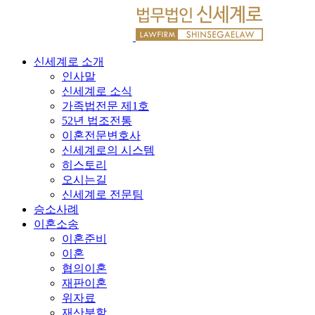
신세계로 소개
인사말
신세계로 소식
가족법전문 제1호
52년 법조전통
이혼전문변호사
신세계로의 시스템
히스토리
오시는길
신세계로 전문팀
승소사례
이혼소송
이혼준비
이혼
협의이혼
재판이혼
위자료
재산분할