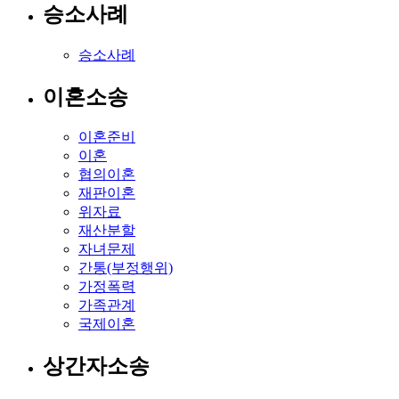
승소사례
승소사례
이혼소송
이혼준비
이혼
협의이혼
재판이혼
위자료
재산분할
자녀문제
간통(부정행위)
가정폭력
가족관계
국제이혼
상간자소송