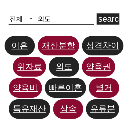
이혼
재산분할
성격차이
위자료
외도
양육권
양육비
빠른이혼
별거
특유재산
상속
유류분