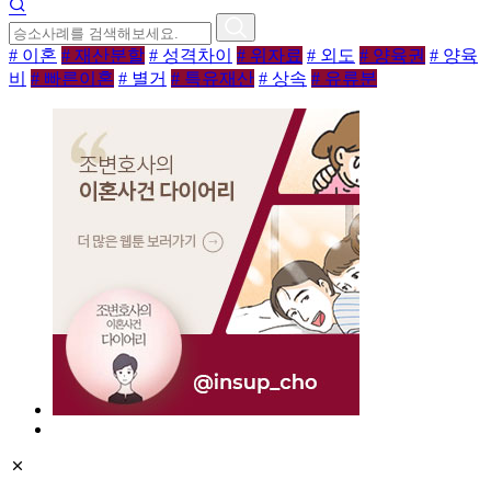
# 이혼
# 재산분할
# 성격차이
# 위자료
# 외도
# 양육권
# 양육
비
# 빠른이혼
# 별거
# 특유재산
# 상속
# 유류분