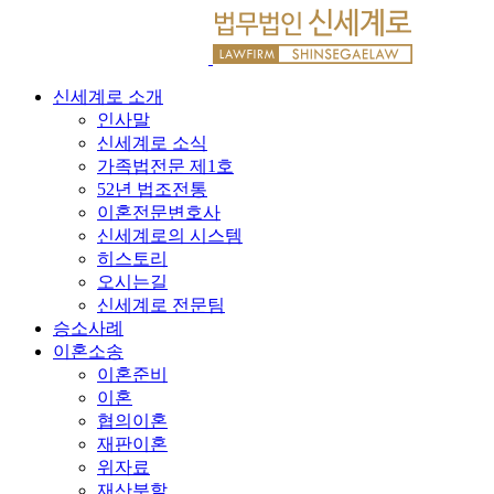
신세계로 소개
인사말
신세계로 소식
가족법전문 제1호
52년 법조전통
이혼전문변호사
신세계로의 시스템
히스토리
오시는길
신세계로 전문팀
승소사례
이혼소송
이혼준비
이혼
협의이혼
재판이혼
위자료
재산분할