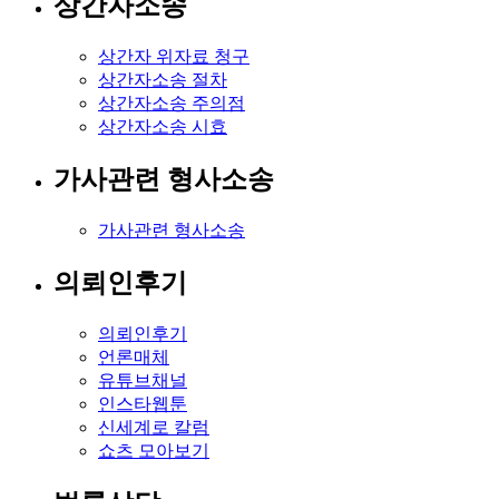
상간자소송
상간자 위자료 청구
상간자소송 절차
상간자소송 주의점
상간자소송 시효
가사관련 형사소송
가사관련 형사소송
의뢰인후기
의뢰인후기
언론매체
유튜브채널
인스타웹툰
신세계로 칼럼
쇼츠 모아보기