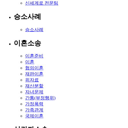
신세계로 전문팀
승소사례
승소사례
이혼소송
이혼준비
이혼
협의이혼
재판이혼
위자료
재산분할
자녀문제
간통(부정행위)
가정폭력
가족관계
국제이혼