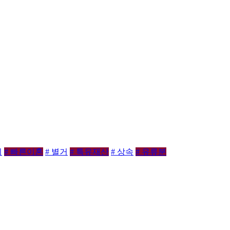
비
# 빠른이혼
# 별거
# 특유재산
# 상속
# 유류분