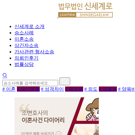
신세계로 소개
승소사례
이혼소송
상간자소송
가사관련 형사소송
의뢰인후기
법률상담
# 이혼
# 재산분할
# 성격차이
# 위자료
# 외도
# 양육권
# 양육