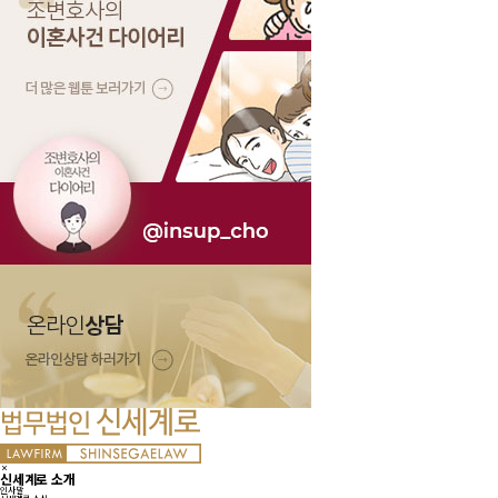
신세계로 소개
인사말