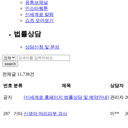
유튜브채널
인스타웹툰
신세계로 칼럼
쇼츠 모아보기
법률상담
상담신청 및 문의
전체글
11,738
건
번호
분류
제목
상담자
공지
[신세계로 홈페이지 법률상담 및 예약안내]
관리자
2
287
기타
신생아 머리피부 괴사
이**
2