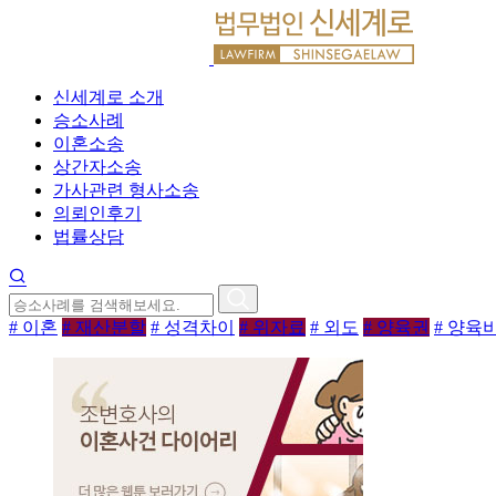
신세계로 소개
승소사례
이혼소송
상간자소송
가사관련 형사소송
의뢰인후기
법률상담
# 이혼
# 재산분할
# 성격차이
# 위자료
# 외도
# 양육권
# 양육