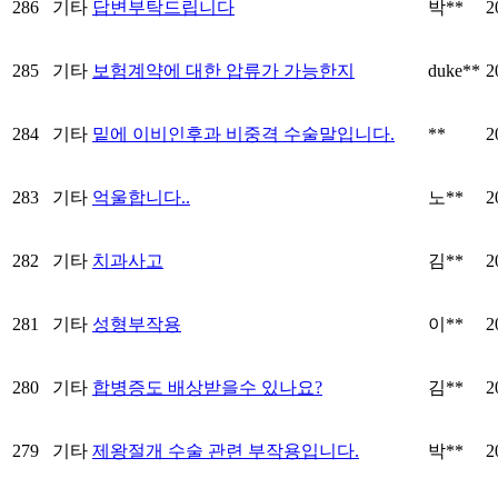
286
기타
답변부탁드립니다
박**
2
285
기타
보험계약에 대한 압류가 가능한지
duke**
2
284
기타
밑에 이비인후과 비중격 수술말입니다.
**
2
283
기타
억울합니다..
노**
2
282
기타
치과사고
김**
2
281
기타
성형부작용
이**
2
280
기타
합병증도 배상받을수 있나요?
김**
2
279
기타
제왕절개 수술 관련 부작용입니다.
박**
2