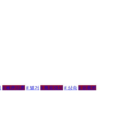
비
# 빠른이혼
# 별거
# 특유재산
# 상속
# 유류분