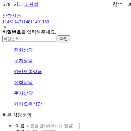
278
기타
고관절
천**
2
상담신청
1146
1147
1148
1149
1150
비밀번호
를 입력해주세요.
전화상담
문자상담
카카오톡상담
전화상담
문자상담
카카오톡상담
빠른 상담문의
이름