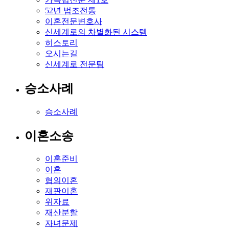
52년 법조전통
이혼전문변호사
신세계로의 차별화된 시스템
히스토리
오시는길
신세계로 전문팀
승소사례
승소사례
이혼소송
이혼준비
이혼
협의이혼
재판이혼
위자료
재산분할
자녀문제